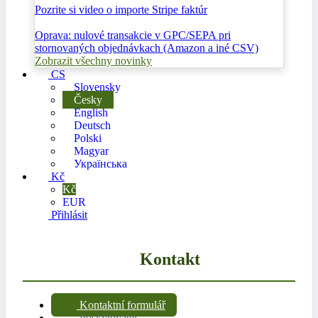
Pozrite si video o importe Stripe faktúr
Oprava: nulové transakcie v GPC/SEPA pri
stornovaných objednávkach (Amazon a iné CSV)
Zobrazit všechny novinky
CS
Slovensky
Česky
English
Deutsch
Polski
Magyar
Українська
Kč
Kč
EUR
Přihlásit
Kontakt
Kontaktní formulář
Poskytovatel