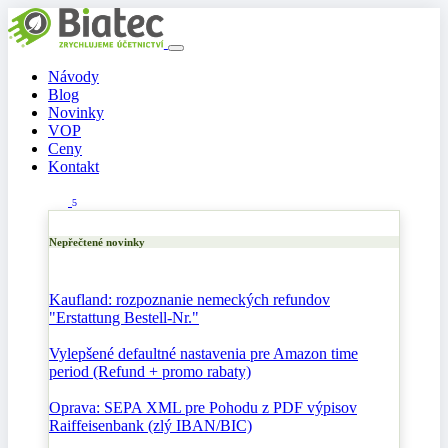
Návody
Blog
Novinky
VOP
Ceny
Kontakt
5
Nepřečtené novinky
Kaufland: rozpoznanie nemeckých refundov
"Erstattung Bestell-Nr."
Vylepšené defaultné nastavenia pre Amazon time
period (Refund + promo rabaty)
Oprava: SEPA XML pre Pohodu z PDF výpisov
Raiffeisenbank (zlý IBAN/BIC)