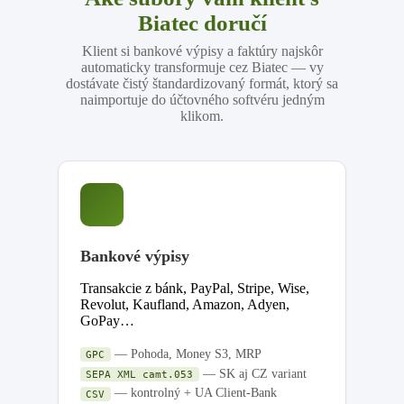
Biatec doručí
Klient si bankové výpisy a faktúry najskôr
automaticky transformuje cez Biatec — vy
dostávate čistý štandardizovaný formát, ktorý sa
naimportuje do účtovného softvéru jedným
klikom.
Bankové výpisy
Transakcie z bánk, PayPal, Stripe, Wise,
Revolut, Kaufland, Amazon, Adyen,
GoPay…
— Pohoda, Money S3, MRP
GPC
— SK aj CZ variant
SEPA XML camt.053
— kontrolný + UA Client-Bank
CSV