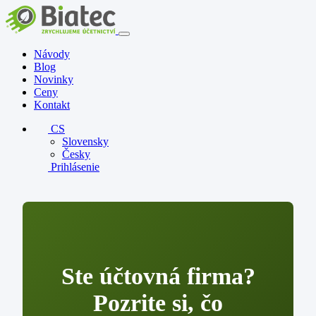
Návody
Blog
Novinky
Ceny
Kontakt
CS
Slovensky
Česky
Prihlásenie
Ste účtovná firma?
Pozrite si, čo