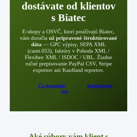
dostávate od klientov
s Biatec
E-shopy a OSVČ, ktorí používajú Biatec,
vám doručia
už pripravené štruktúrované
dáta
— GPC výpisy, SEPA XML
(camt.053), faktúry v Pohoda XML /
Flexibee XML / ISDOC / UBL. Žiadne
ručné prepisovanie PayPal CSV, Stripe
exportov ani Kaufland reportov.
Čo dostanete
Kontaktujte
nás
Aké súbory vám klient s