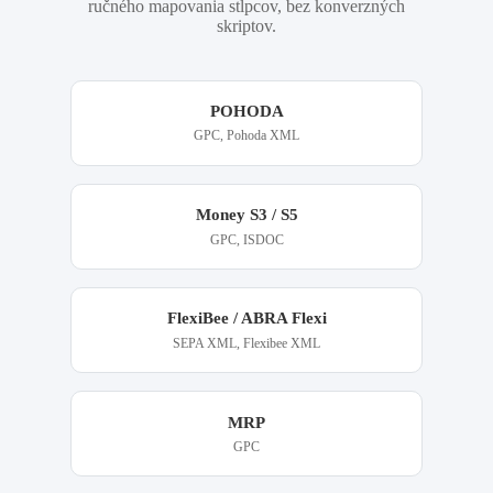
ručného mapovania stĺpcov, bez konverzných
skriptov.
POHODA
GPC, Pohoda XML
Money S3 / S5
GPC, ISDOC
FlexiBee / ABRA Flexi
SEPA XML, Flexibee XML
MRP
GPC