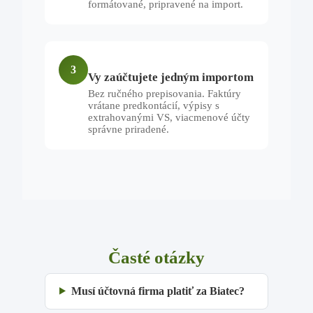
formátované, pripravené na import.
3
Vy zaúčtujete jedným importom
Bez ručného prepisovania. Faktúry
vrátane predkontácií, výpisy s
extrahovanými VS, viacmenové účty
správne priradené.
Časté otázky
Musí účtovná firma platiť za Biatec?