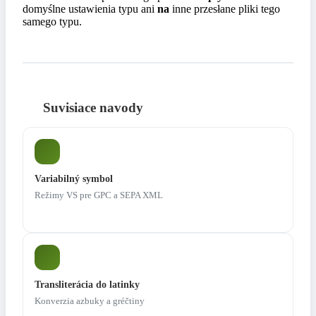
domyślne ustawienia typu ani
na
inne przesłane pliki tego
samego typu.
Suvisiace navody
Variabilný symbol
Režimy VS pre GPC a SEPA XML
Transliterácia do latinky
Konverzia azbuky a gréčtiny