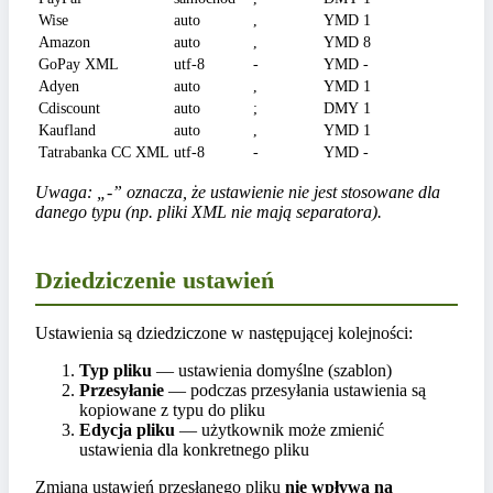
Wise
auto
,
YMD
1
Amazon
auto
,
YMD
8
GoPay XML
utf-8
-
YMD
-
Adyen
auto
,
YMD
1
Cdiscount
auto
;
DMY
1
Kaufland
auto
,
YMD
1
Tatrabanka CC XML
utf-8
-
YMD
-
Uwaga: „-” oznacza, że ustawienie nie jest stosowane dla
danego typu (np. pliki XML nie mają separatora).
Dziedziczenie ustawień
Ustawienia są dziedziczone w następującej kolejności:
Typ pliku
— ustawienia domyślne (szablon)
Przesyłanie
— podczas przesyłania ustawienia są
kopiowane z typu do pliku
Edycja pliku
— użytkownik może zmienić
ustawienia dla konkretnego pliku
Zmiana ustawień przesłanego pliku
nie wpływa na