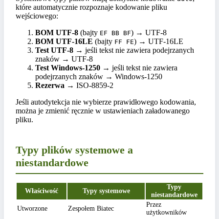
które automatycznie rozpoznaje kodowanie pliku
wejściowego:
BOM UTF-8
(bajty
) → UTF-8
EF BB BF
BOM UTF-16LE
(bajty
) → UTF-16LE
FF FE
Test UTF-8
→ jeśli tekst nie zawiera podejrzanych
znaków → UTF-8
Test Windows-1250
→ jeśli tekst nie zawiera
podejrzanych znaków → Windows-1250
Rezerwa
→ ISO-8859-2
Jeśli autodytekcja nie wybierze prawidłowego kodowania,
można je zmienić ręcznie w ustawieniach załadowanego
pliku.
Typy plików systemowe a
niestandardowe
Typy
Właściwość
Typy systemowe
niestandardowe
Przez
Utworzone
Zespołem Biatec
użytkowników