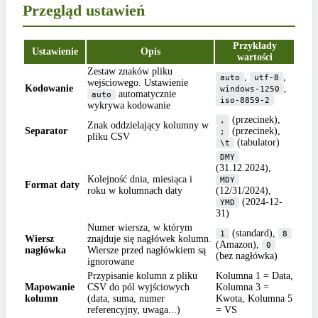
Przegląd ustawień
Przykłady
Ustawienie
Opis
wartości
Zestaw znaków pliku
,
,
auto
utf-8
wejściowego. Ustawienie
Kodowanie
,
windows-1250
automatycznie
auto
iso-8859-2
wykrywa kodowanie
(przecinek),
,
Znak oddzielający kolumny w
Separator
(przecinek),
;
pliku CSV
(tabulator)
\t
DMY
(31.12.2024),
Kolejność dnia, miesiąca i
MDY
Format daty
roku w kolumnach daty
(12/31/2024),
(2024-12-
YMD
31)
Numer wiersza, w którym
(standard),
1
8
Wiersz
znajduje się nagłówek kolumn.
(Amazon),
0
nagłówka
Wiersze przed nagłówkiem są
(bez nagłówka)
ignorowane
Przypisanie kolumn z pliku
Kolumna 1 = Data,
Mapowanie
CSV do pól wyjściowych
Kolumna 3 =
kolumn
(data, suma, numer
Kwota, Kolumna 5
referencyjny, uwaga...)
= VS