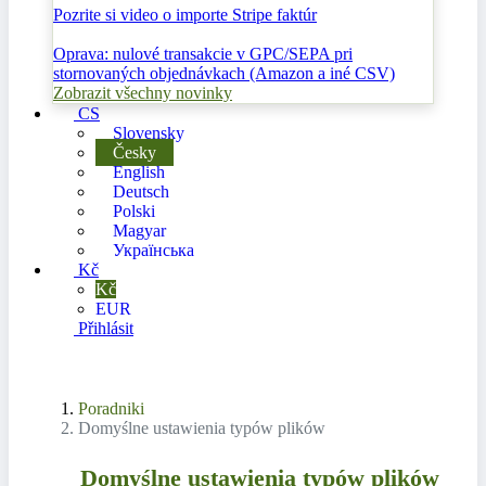
Pozrite si video o importe Stripe faktúr
Oprava: nulové transakcie v GPC/SEPA pri
stornovaných objednávkach (Amazon a iné CSV)
Zobrazit všechny novinky
CS
Slovensky
Česky
English
Deutsch
Polski
Magyar
Українська
Kč
Kč
EUR
Přihlásit
Poradniki
Domyślne ustawienia typów plików
Domyślne ustawienia typów plików