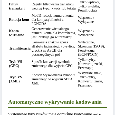
Tylko wpływy,
Filtry
Reguły filtrowania transakcji
Tylko wydatki,
transakcji
według typu, kwoty lub tekstu
Pomiń opłaty
Mod11 rotacja numeru konta
Włączone /
Rotacja kont
dla kompatybilności z
Wyłączone
POHODA
Generowanie wirtualnego
Konto
Włączone /
numeru konta dla kontrahenta,
wirtualne
Wyłączone
jeśli brakuje go w transakcji
Konwersja znaków spoza
Wyłączone,
alfabetu łacińskiego (cyrylica,
Skrócona (ISO 9),
Transliteracja
grecki) na ASCII dla
Fonetyczna
poszczególnych pól
(BGN/PCGN)
Tylko cyfry,
Tryb VS
Sposób konwersji symbolu
Konwertuj znaki,
(GPC)
zmiennego dla wyjścia GPC
Przemapuj
Wszystkie znaki,
Sposób wyświetlania symbolu
Tryb VS
Tylko cyfry,
zmiennego w wyjściu SEPA
(XML)
Konwertuj znaki,
XML
Przemapuj
Automatyczne wykrywanie kodowania
Systemowe typy plików mają domyślne kodowanie
,
auto