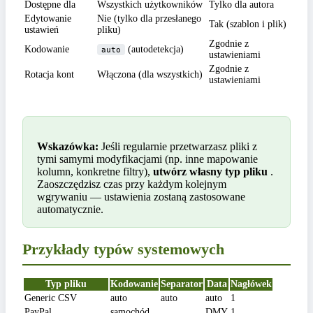
Dostępne dla
Wszystkich użytkowników
Tylko dla autora
Edytowanie
Nie (tylko dla przesłanego
Tak (szablon i plik)
ustawień
pliku)
Zgodnie z
Kodowanie
(autodetekcja)
auto
ustawieniami
Zgodnie z
Rotacja kont
Włączona (dla wszystkich)
ustawieniami
Wskazówka:
Jeśli regularnie przetwarzasz pliki z
tymi samymi modyfikacjami (np. inne mapowanie
kolumn, konkretne filtry),
utwórz własny typ pliku
.
Zaoszczędzisz czas przy każdym kolejnym
wgrywaniu — ustawienia zostaną zastosowane
automatycznie.
Przykłady typów systemowych
Typ pliku
Kodowanie
Separator
Data
Nagłówek
Generic CSV
auto
auto
auto
1
PayPal
samochód
,
DMY
1