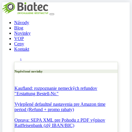
Návody
Blog
Novinky
VOP
Ceny
Kontakt
5
Nepřečtené novinky
Kaufland: rozpoznanie nemeckých refundov
"Erstattung Bestell-Nr."
Vylepšené defaultné nastavenia pre Amazon time
period (Refund + promo rabaty)
Oprava: SEPA XML pre Pohodu z PDF výpisov
Raiffeisenbank (zlý IBAN/BIC)