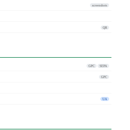
screenshots
QR
GPC
SEPA
GPC
UA