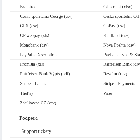
Braintree
Cdiscount (xlsx)
Česká spořitelna George (csv)
Česká spořitelna Offi
GLS (csv)
GoPay (csv)
GP webpay (xls)
Kaufland (csv)
Monobank (csv)
Nova Poshta (csv)
PayPal - Description
PayPal - Type & Sta
Prom.ua (xls)
Raiffeisen Bank (csv
Raiffeisen Bank Výpis (pdf)
Revolut (csv)
Stripe - Balance
Stripe - Payments
ThePay
Wise
Zásilkovna CZ (csv)
Podpora
Support tickety