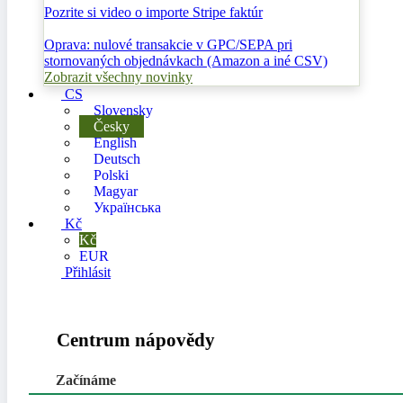
Pozrite si video o importe Stripe faktúr
Oprava: nulové transakcie v GPC/SEPA pri
stornovaných objednávkach (Amazon a iné CSV)
Zobrazit všechny novinky
CS
Slovensky
Česky
English
Deutsch
Polski
Magyar
Українська
Kč
Kč
EUR
Přihlásit
Centrum nápovědy
Začínáme