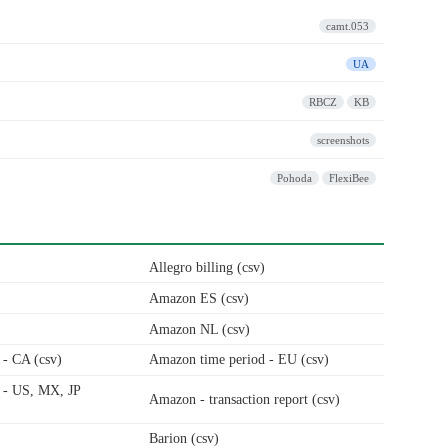
camt.053
UA
RBCZ
KB
screenshots
Pohoda
FlexiBee
Allegro billing (csv)
Amazon ES (csv)
Amazon NL (csv)
- CA (csv)
Amazon time period - EU (csv)
 - US, MX, JP
Amazon - transaction report (csv)
Barion (csv)