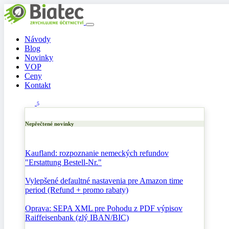
Návody
Blog
Novinky
VOP
Ceny
Kontakt
5
Nepřečtené novinky
Kaufland: rozpoznanie nemeckých refundov
"Erstattung Bestell-Nr."
Vylepšené defaultné nastavenia pre Amazon time
period (Refund + promo rabaty)
Oprava: SEPA XML pre Pohodu z PDF výpisov
Raiffeisenbank (zlý IBAN/BIC)