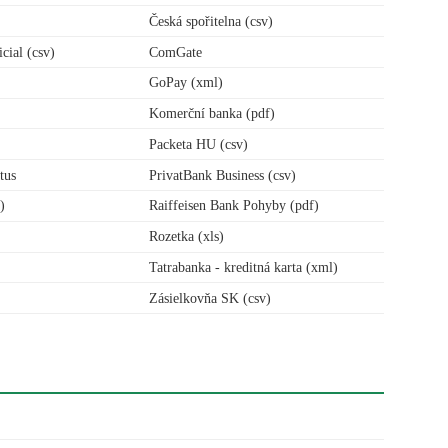
Česká spořitelna (csv)
cial (csv)
ComGate
GoPay (xml)
Komerční banka (pdf)
Packeta HU (csv)
tus
PrivatBank Business (csv)
)
Raiffeisen Bank Pohyby (pdf)
Rozetka (xls)
Tatrabanka - kreditná karta (xml)
Zásielkovňa SK (csv)